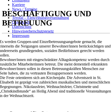
Leistungen
Karriere
News / Termine
BESCHÄFTIGUNG UND
Terofal – Einweihungsveranstaltung
BETREUUNG
Downloads
Datenschutz
Hinweisgeberschutzgesetz
Impressum
Es werden Gruppen-und Einzelbetreuungsangebote gemacht, die
einerseits die Neigungen unserer Bewohner/innen berücksichtigen und
andererseits grundlegenden, sozialen Bedürfnissen gerecht werden
sollen.
Bewohner/innen mit eingeschränkter Alltagskompetenz werden durch
zusätzliche Mitarbeiterinnen betreut. Die meist dementiell erkrankten
Bewohner/innen sollen in diesen Betreuungskräften Menschen zur
Seite haben, die zu vertrauten Bezugspersonen werden.
Die Feste orientieren sich am Kirchenjahr. Die Adventszeit in St.
Elisabeth ist geprägt von zahlreichen musikalischen und menschlichen
Begegnungen. Nikolausfeier, Weihnachtsfeier, Christmette und
„Christkindlstunde“ an Heilig Abend sind traditionelle Veranstaltungen
in der Weihnachtszeit.