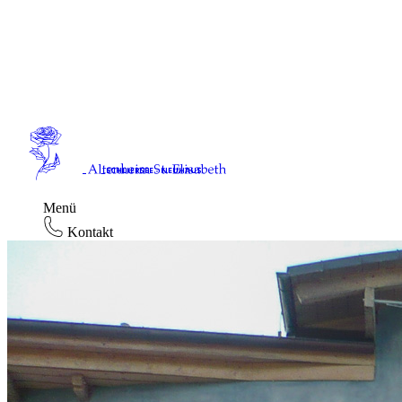
Menü
Kontakt
Startseite
Leistungen
Karriere
News / Termine
Terofal – Einweihungsveranstaltung
Downloads
Datenschutz